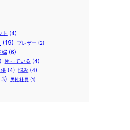
ット
(4)
ス
(19)
ブレザー
(2)
主婦
(6)
)
困っている
(4)
子供
(4)
悩み
(4)
13)
男性社員
(1)