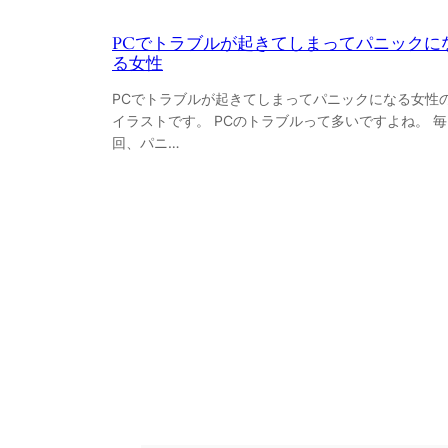
PCでトラブルが起きてしまってパニックに
る女性
PCでトラブルが起きてしまってパニックになる女性
イラストです。 PCのトラブルって多いですよね。 毎
回、パニ…