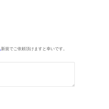
ら
新規でご依頼頂けますと幸いです。