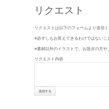
リクエスト
リクエストは以下のフォームより送信く
※必ずしもお答えできるわけではないこ
※素材以外のイラストで、お急ぎの方や
リクエスト内容
送信する